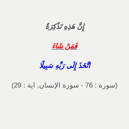
إِنَّ هَذِهِ تَذْكِرَةٌ
فَمَنْ شَاءَ
اتَّخَذَ إِلَى رَبِّهِ سَبِيلًا
(سورة : 76 - سورة الإنسان, اية : 29)