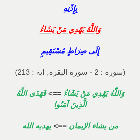
بِإِذْنِهِ
وَاللَّهُ يَهْدِي مَنْ يَشَاءُ
إِلَى صِرَاطٍ مُسْتَقِيمٍ
(سورة : 2 - سورة البقرة, اية : 213)
وَاللَّهُ يَهْدِي مَنْ يَشَاءُ
==>
فَهَدَى اللَّهُ
الَّذِينَ آمَنُوا
من يشاء الإيمان
==>
يهديه الله