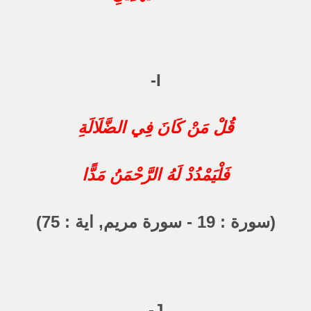
I-
قُلْ مَنْ كَانَ فِي الضَّلَالَةِ
فَلْيَمْدُدْ لَهُ الرَّحْمَنُ مَدًّا
(سورة : 19 - سورة مريم, اية : 75)
J-