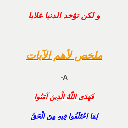
و لكن تؤخد الدنيا غلابا
ملخص لأهم الآيات
A-
فَهَدَى اللَّهُ الَّذِينَ آمَنُوا
لِمَا اخْتَلَفُوا فِيهِ مِنَ الْحَقِّ