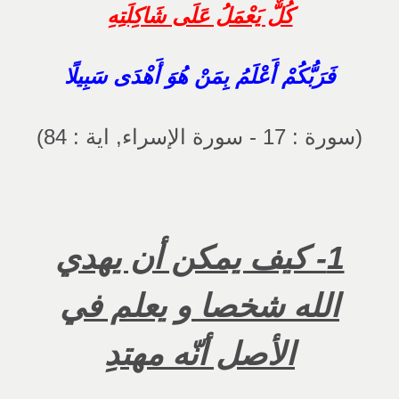
كُلٌّ يَعْمَلُ عَلَى شَاكِلَتِهِ
فَرَبُّكُمْ أَعْلَمُ بِمَنْ هُوَ أَهْدَى سَبِيلًا
(سورة : 17 - سورة الإسراء, اية : 84)
1- كيف يمكن أن يهدي
الله شخصا و يعلم في
الأصل أنّه مهتدِ