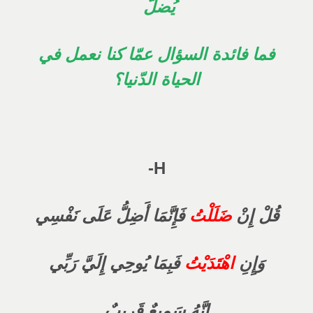
يُضلّ
فما فائدة السؤال عمّا كنا نعمل في
الحياة الدّنيا؟
H-
قُلْ إِنْ
ضَلَلْتُ
فَإِنَّمَا أَضِلُّ عَلَى نَفْسِي
وَإِنِ
اهْتَدَيْتُ
فَبِمَا يُوحِي إِلَيَّ رَبِّي
إِنَّهُ سَمِيعٌ قَرِيبٌ