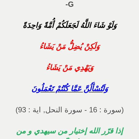
G-
وَلَوْ شَاءَ اللَّهُ لَجَعَلَكُمْ أُمَّةً وَاحِدَةً
وَلَكِنْ يُضِلُّ مَنْ يَشَاءُ
وَيَهْدِي مَنْ يَشَاءُ
وَلَتُسْأَلُنَّ عَمَّا كُنْتُمْ تَعْمَلُونَ
(سورة : 16 - سورة النحل, اية : 93)
إذا قرّر الله إختيار من سيهدي و من