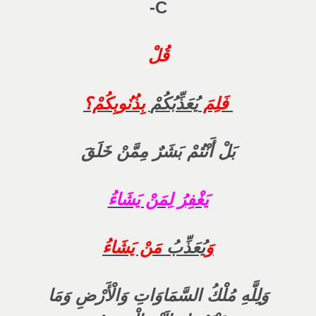
C-
قُلْ
فَلِمَ
يُعَذِّبُكُمْ
بِذُنُوبِكُمْ؟
بَلْ أَنْتُمْ بَشَرٌ مِمَّنْ خَلَقَ
يَغْفِرُ لِمَنْ يَشَاءُ
وَ
يُعَذِّبُ
مَنْ يَشَاءُ
وَلِلَّهِ مُلْكُ السَّمَاوَاتِ وَالْأَرْضِ وَمَا