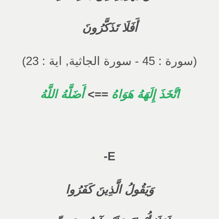
أَفَلَا تَذَكَّرُونَ
(سورة : 45 - سورة الجاثية, اية : 23)
اتَّخَذَ إِلَهَهُ هَوَاهُ
==>
أَضَلَّهُ اللَّهُ
E-
وَيَقُولُ الَّذِينَ كَفَرُوا