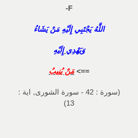
F-
اللَّهُ يَجْتَبِي إِلَيْهِ مَنْ يَشَاءُ
وَيَهْدِي إِلَيْهِ
==>
مَنْ يُنِيبُ
(سورة : 42 - سورة الشورى, اية :
13)