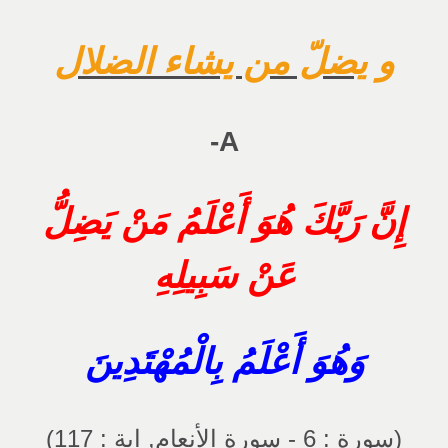
و يضلّ من يشاء الضلال
A-
إِنَّ رَبَّكَ هُوَ أَعْلَمُ مَنْ يَضِلُّ
عَنْ سَبِيلِهِ
وَهُوَ أَعْلَمُ بِالْمُهْتَدِينَ
(سورة : 6 - سورة الأنعام, اية : 117)