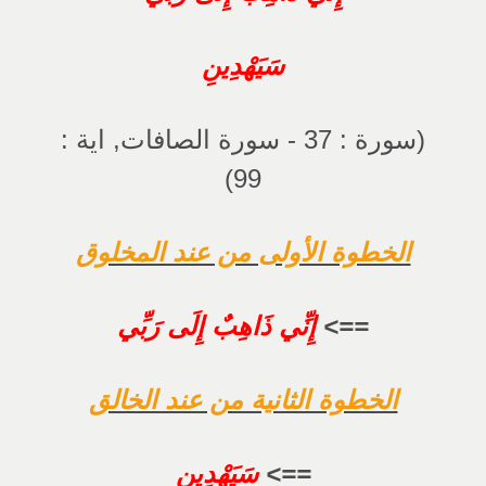
سَيَهْدِينِ
(سورة : 37 - سورة الصافات, اية :
99)
الخطوة الأولى من عند المخلوق
==>
إِنِّي ذَاهِبٌ إِلَى رَبِّي
الخطوة الثانية من عند الخالق
==>
سَيَهْدِينِ