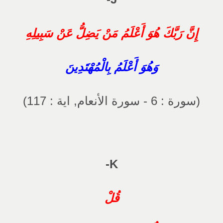
إِنَّ رَبَّكَ هُوَ أَعْلَمُ مَنْ يَضِلُّ عَنْ سَبِيلِهِ
وَهُوَ أَعْلَمُ بِالْمُهْتَدِينَ
(سورة : 6 - سورة الأنعام, اية : 117)
K-
قُلْ