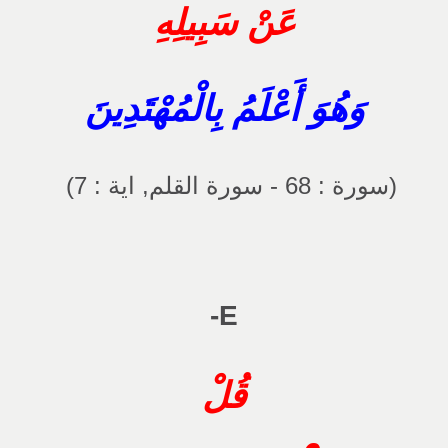
عَنْ سَبِيلِهِ
وَهُوَ أَعْلَمُ بِالْمُهْتَدِينَ
(سورة : 68 - سورة القلم, اية : 7)
E-
قُلْ