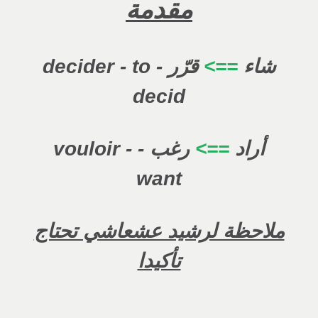
مقدمة
شاء
==>
قرّر - decider - to
decid
أراد
==>
رغب
- vouloir -
want
ملاحظة لرشيد عشعاشي تحتاج
تأكيدا