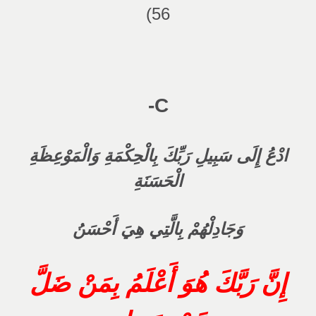
56)
C-
ادْعُ إِلَى سَبِيلِ رَبِّكَ بِالْحِكْمَةِ وَالْمَوْعِظَةِ
الْحَسَنَةِ
وَجَادِلْهُمْ بِالَّتِي هِيَ أَحْسَنُ
إِنَّ رَبَّكَ هُوَ أَعْلَمُ بِمَنْ ضَلَّ