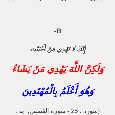
B-
إِنَّكَ لَا تَهْدِي مَنْ أَحْبَبْتَ
وَلَكِنَّ اللَّهَ يَهْدِي مَنْ يَشَاءُ
وَهُوَ أَعْلَمُ بِالْمُهْتَدِينَ
(سورة : 28 - سورة القصص, اية :