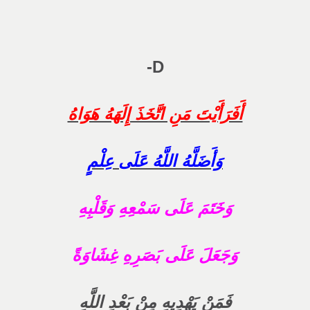
D-
أَفَرَأَيْتَ مَنِ اتَّخَذَ إِلَهَهُ هَوَاهُ
وَأَضَلَّهُ اللَّهُ عَلَى عِلْمٍ
وَخَتَمَ عَلَى سَمْعِهِ وَقَلْبِهِ
وَجَعَلَ عَلَى بَصَرِهِ غِشَاوَةً
فَمَنْ يَهْدِيهِ مِنْ بَعْدِ اللَّهِ