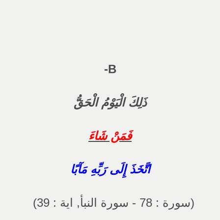
B-
ذَلِكَ الْيَوْمُ الْحَقُّ
فَمَنْ شَاءَ
اتَّخَذَ إِلَى رَبِّهِ مَآبًا
(سورة : 78 - سورة النبأ, اية : 39)