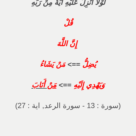
لَوْلَا أُنْزِلَ عَلَيْهِ آيَةٌ مِنْ رَبِّهِ
قُلْ
إِنَّ اللَّهَ
يُضِلُّ
==>
مَنْ يَشَاءُ
وَيَهْدِي إِلَيْهِ
==>
مَنْ
أَنَابَ
(سورة : 13 - سورة الرعد, اية : 27)