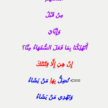
مِنْ قَبْلُ
وَإِيَّايَ
أَتُهْلِكُنَا بِمَا فَعَلَ السُّفَهَاءُ مِنَّا
؟
إِنْ هِيَ إِلَّا فِتْنَتُكَ
==>
تُضِلُّ
بِهَا
مَنْ يَشَاءُ
وَتَهْدِي مَنْ يَشَاءُ