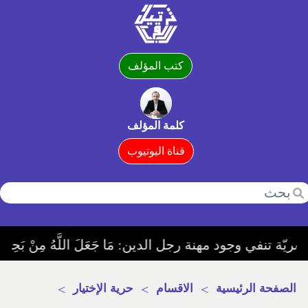
كتب المؤلف
كلمة المؤلف
قناة اليوتيوب
هنة رجل الدين: مَا جَعَلَ اللَّهُ مِنْ بَحِيرَةٍ وَلَا سَائِبَةٍ وَلَا وَصِيلَةٍ وَلَا حَامٍ وَلَكِنَّ الَّذِينَ كَفَرُوا يَفْتَرُونَ عَلَى ا
الصفحة الرئيسية
>
الاقسام
>
حرية الإختيار
>