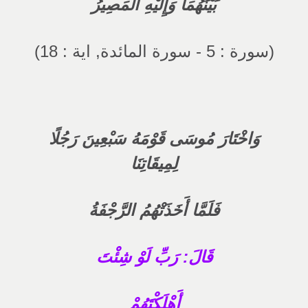
بَيْنَهُمَا وَإِلَيْهِ الْمَصِيرُ
(سورة : 5 - سورة المائدة, اية : 18)
وَاخْتَارَ مُوسَى قَوْمَهُ سَبْعِينَ رَجُلًا
لِمِيقَاتِنَا
فَلَمَّا أَخَذَتْهُمُ الرَّجْفَةُ
قَالَ: رَبِّ لَوْ شِئْتَ
أَهْلَكْتَهُمْ