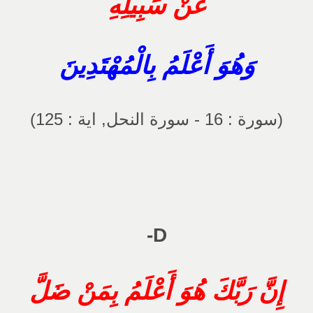
عَنْ سَبِيلِهِ
وَهُوَ أَعْلَمُ بِالْمُهْتَدِينَ
(سورة : 16 - سورة النحل, اية : 125)
D-
إِنَّ رَبَّكَ هُوَ أَعْلَمُ بِمَنْ ضَلَّ