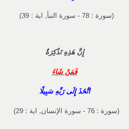
(سورة : 78 - سورة النبأ, اية : 39)
إِنَّ هَذِهِ تَذْكِرَةٌ
فَمَنْ شَاءَ
اتَّخَذَ إِلَى رَبِّهِ سَبِيلًا
(سورة : 76 - سورة الإنسان, اية : 29)