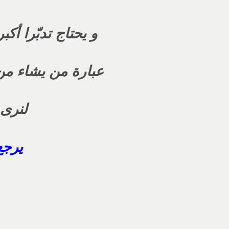
و يحتاج تدبّرا أك
عبارة من يشاء من أ
لنرى 
يرجع