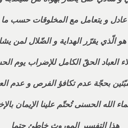
ه عادل و يتعامل مع المخلوقات حسب ما 
 هو الّذي يقرّر الهداية و الضّلال لمن يش
اء العباد الحقّ الكامل للإضراب يوم ال
ّثين بحجّة عدم تكافؤ الفرص و عدم ال
اء الله الحسنى تُحتّم علينا الإيمان بالإخ
هذا التفسير الموروث خاطئ حتما