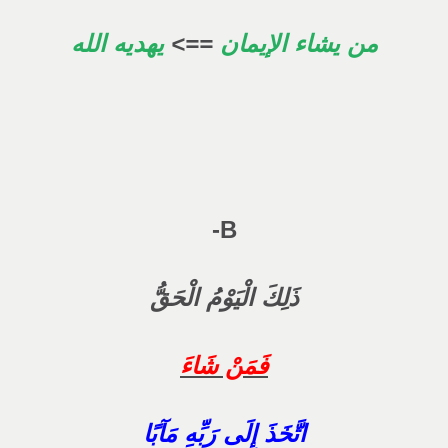
من يشاء الإيمان
==>
يهديه الله
B-
ذَلِكَ الْيَوْمُ الْحَقُّ
فَمَنْ شَاءَ
اتَّخَذَ إِلَى رَبِّهِ مَآبًا