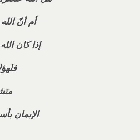
أم أنّ الل
إذا كان الله
فلهؤل
متشب
الإيمان بأسم