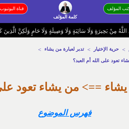
تب المؤلف
قناة اليوتيوب
كلمة المؤلف
َ كَفَرُوا يَفْتَرُونَ عَلَى اللَّهِ الْكَذِبَ وَأَكْثَرُهُمْ لَا يَعْقِلُونَ==>ما جعل الله 1-أشخاصا يتوسّعون في الدّين و يضيفون فيه 2-و لم 
>
حرية الإختيار
>
تدبر لعبارة من يشاء
>
اء تعود على الله أم العبد؟
يشاء ==> من يشاء تعود على 
فهرس الموضوع