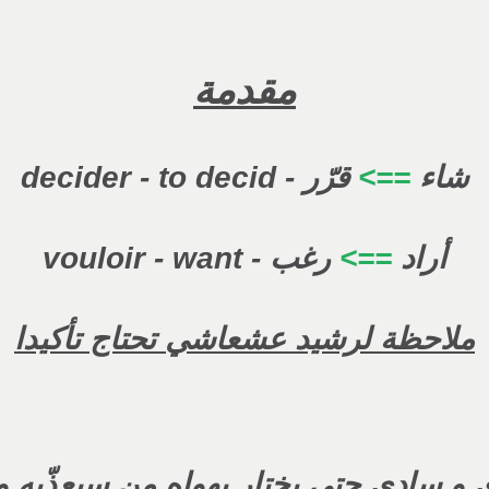
مقدمة
شاء
==>
قرّر - decider - to decid
أراد
==>
رغب
- vouloir - want
ملاحظة لرشيد عشعاشي تحتاج تأكيدا
 و سادي حتى يختار بهواه من سيعذّبه و