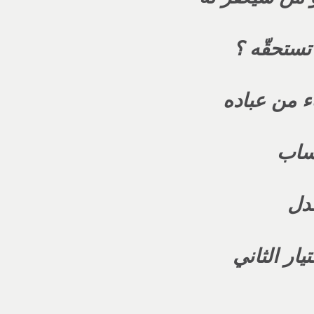
تستحقّه ؟
اء من عباده
حساب
عدل
تيار الثاني