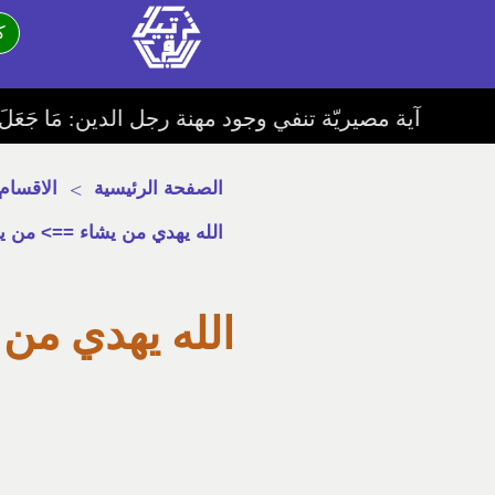
ك
آية مصيريّة تنفي وجود مهنة رجل الدين: مَا جَعَلَ اللَّهُ مِنْ بَحِيرَةٍ وَلَا سَائِبَةٍ وَلَا وَصِيلَةٍ وَلَا حَامٍ وَلَكِنَّ الَّذِين
الصفحة الرئيسية
>
الاقسام
الله يهدي من يشاء ==> من يش
الله يهدي من 