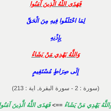
فَهَدَى اللَّهُ الَّذِينَ آمَنُوا
لِمَا اخْتَلَفُوا فِيهِ مِنَ الْحَقِّ
بِإِذْنِهِ
وَاللَّهُ يَهْدِي مَنْ يَشَاءُ
إِلَى صِرَاطٍ مُسْتَقِيمٍ
(سورة : 2 - سورة البقرة, اية : 213)
َاللَّهُ يَهْدِي مَنْ يَشَاءُ
==>
فَهَدَى اللَّهُ الَّذِينَ آمَنُوا