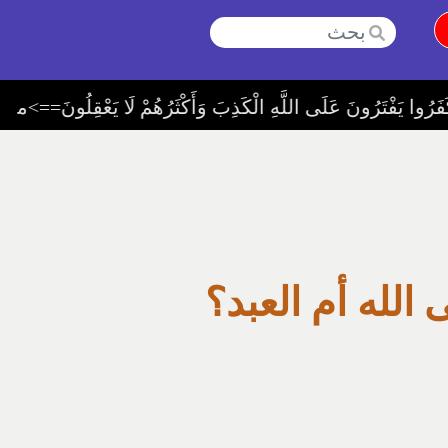
يهمل فيه شيئا 3-و لم يجعل صلة وصل بينه و بين الناس 4-ولم ينصّب أحدا لحماية الدّين و لكنّ المتكبّرين المنكرين يفترون الأكاذيب على الله وأكثرهم
الله أم العبد؟