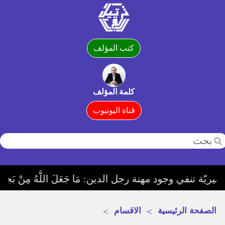
كتب المؤلف
كلمة المؤلف
قناة اليوتيوب
 مهنة رجل الدين: مَا جَعَلَ اللَّهُ مِنْ بَحِيرَةٍ وَلَا سَائِبَةٍ وَلَا وَصِيلَةٍ وَلَا حَامٍ وَلَكِنَّ الَّذِينَ كَفَرُوا يَفْتَرُونَ عَلَى
الصفحة الرئيسية
>
الاقسام
>