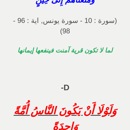
(سورة : 10 - سورة يونس, اية : 96 -
98)
لما لا تكون قرية آمنت فينفعها إيمانها
D-
وَلَوْلَا أَنْ يَكُونَ النَّاسُ أُمَّةً
وَاحِدَةً