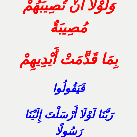
وَلَوْلَا أَنْ تُصِيبَهُمْ
مُصِيبَةٌ
بِمَا قَدَّمَتْ أَيْدِيهِمْ
فَيَقُولُوا
رَبَّنَا لَوْلَا أَرْسَلْتَ إِلَيْنَا
رَسُولًا