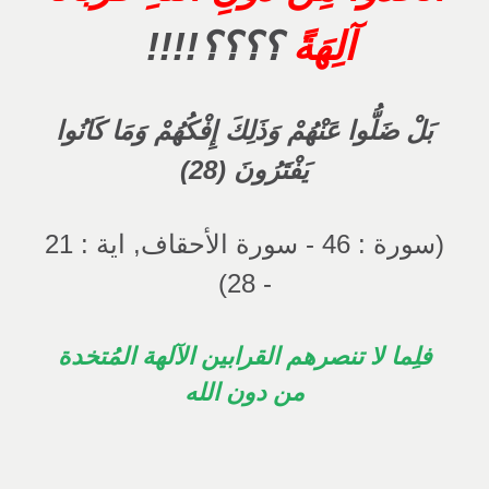
آلِهَةً
؟؟؟؟!!!!
بَلْ ضَلُّوا عَنْهُمْ وَذَلِكَ إِفْكُهُمْ وَمَا كَانُوا
يَفْتَرُونَ (28)
(سورة : 46 - سورة الأحقاف, اية : 21
- 28)
فلِما لا تنصرهم القرابين الآلهة المُتخدة
من دون الله