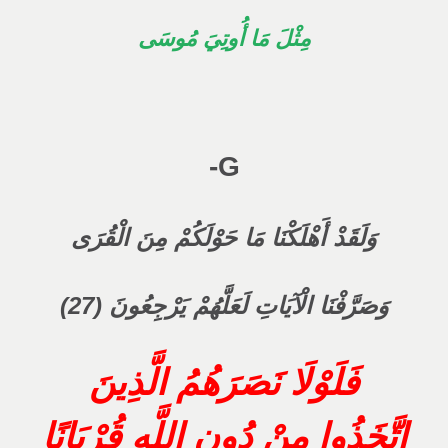
مِثْلَ مَا أُوتِيَ مُوسَى
G-
وَلَقَدْ أَهْلَكْنَا مَا حَوْلَكُمْ مِنَ الْقُرَى
وَصَرَّفْنَا الْآيَاتِ لَعَلَّهُمْ يَرْجِعُونَ (27)
فَلَوْلَا نَصَرَهُمُ الَّذِينَ
اتَّخَذُوا مِنْ دُونِ اللَّهِ قُرْبَانًا