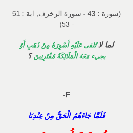
(سورة : 43 - سورة الزخرف, اية : 51
- 53)
لما لا
تُلقى
عَلَيْهِ أَسْوِرَةٌ مِنْ ذَهَبٍ أَوْ
؟
يجيء مَعَهُ الْمَلَائِكَةُ مُقْتَرِنِينَ
F-
فَلَمَّا جَاءَهُمُ الْحَقُّ مِنْ عِنْدِنَا