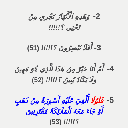
2-
وَهَذِهِ الْأَنْهَارُ تَجْرِي مِنْ
تَحْتِي ؟!!!!!
3-
أَفَلَا تُبْصِرُونَ ؟!!!!!
(51)
4-
أَمْ أَنَا خَيْرٌ مِنْ هَذَا الَّذِي هُوَ مَهِينٌ
وَلَا يَكَادُ يُبِينُ ؟!!!!!
(52)
5-
فَلَوْلَا
أُلْقِيَ عَلَيْهِ أَسْوِرَةٌ مِنْ ذَهَبٍ
أَوْ جَاءَ مَعَهُ الْمَلَائِكَةُ مُقْتَرِنِينَ
؟!!!!!
(53)