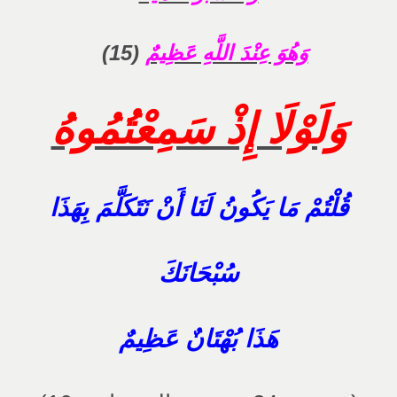
وَهُوَ عِنْدَ اللَّهِ عَظِيمٌ
(15)
وَلَوْلَا إِذْ سَمِعْتُمُوهُ
قُلْتُمْ مَا يَكُونُ لَنَا أَنْ نَتَكَلَّمَ بِهَذَا
سُبْحَانَكَ
هَذَا بُهْتَانٌ عَظِيمٌ