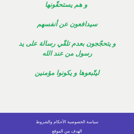
و هم يستحقّونها
سيدافعون عن أنفسهم
و يتحجّجون بعدم تلقّي رسالة على يد
رسول من عند الله
ليتّبعوها و يكونوا مؤمنين
سياسة الخصوصية
الأحكام والشروط
الهدف من الموقع