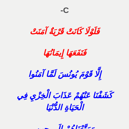
C-
فَلَوْلَا كَانَتْ قَرْيَةٌ آمَنَتْ
فَنَفَعَهَا إِيمَانُهَا
إِلَّا قَوْمَ يُونُسَ لَمَّا آمَنُوا
كَشَفْنَا عَنْهُمْ عَذَابَ الْخِزْيِ فِي
الْحَيَاةِ الدُّنْيَا
وَمَتَّعْنَاهُمْ إِلَى حِينٍ