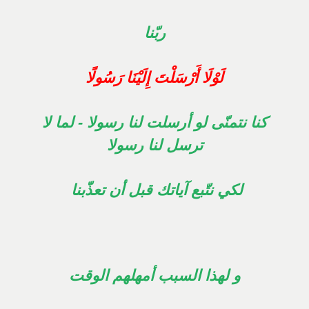
ربّنا
لَوْلَا أَرْسَلْتَ إِلَيْنَا رَسُولًا
كنا نتمنّى لو أرسلت لنا رسولا - لما لا
ترسل لنا رسولا
لكي نتّبع آياتك قبل أن تعذّبنا
و لهذا السبب أمهلهم الوقت