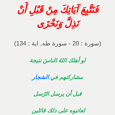
فَنَتَّبِعَ آيَاتِكَ مِنْ قَبْلِ أَنْ
نَذِلَّ وَنَخْزَى
(سورة : 20 - سورة طه, اية : 134)
لو أهلك اللهُ الناسَ نتيجة
مشاركتهم في
الشجار
قبل أن يرسل الرّسل
لعاتبوه على ذلك قائلين