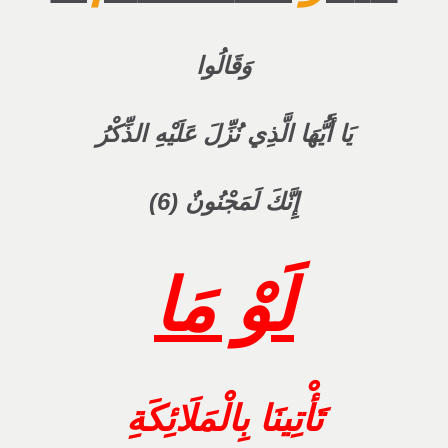
وَقَالُوا
يَا أَيُّهَا الَّذِي نُزِّلَ عَلَيْهِ الذِّكْرُ
إِنَّكَ لَمَجْنُونٌ (6)
لَوْ مَا
تَأْتِينَا بِالْمَلَائِكَةِ