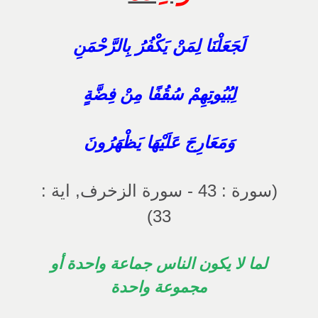
لَجَعَلْنَا لِمَنْ يَكْفُرُ بِالرَّحْمَنِ
لِبُيُوتِهِمْ سُقُفًا مِنْ فِضَّةٍ
وَمَعَارِجَ عَلَيْهَا يَظْهَرُونَ
(سورة : 43 - سورة الزخرف, اية :
33)
لما لا يكون الناس جماعة واحدة أو
مجموعة واحدة