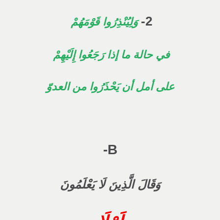
2-
وَلِيُنْذِرُوا قَوْمَهُمْ
في حالة ما إذا رَجَعُوا إِلَيْهِمْ
على أمل أن يَحْذَرُوا من العدوّ
B-
وَقَالَ الَّذِينَ لَا يَعْلَمُونَ