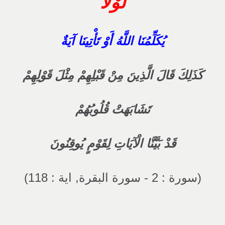
لَوْلَا
يُكَلِّمُنَا اللَّهُ أَوْ تَأْتِينَا آيَةٌ
كَذَلِكَ قَالَ الَّذِينَ مِنْ قَبْلِهِمْ مِثْلَ قَوْلِهِمْ
تَشَابَهَتْ قُلُوبُهُمْ
قَدْ بَيَّنَّا الْآيَاتِ لِقَوْمٍ يُوقِنُونَ
(سورة : 2 - سورة البقرة, اية : 118)