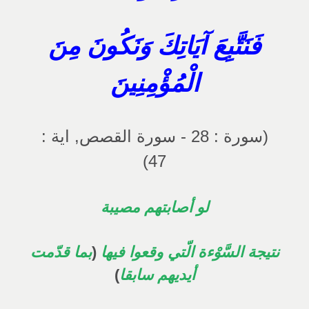
فَنَتَّبِعَ آيَاتِكَ وَنَكُونَ مِنَ
الْمُؤْمِنِينَ
(سورة : 28 - سورة القصص, اية :
47)
لو أصابتهم مصيبة
نتيجة السَّوْءة الّتي وقعوا فيها
(
بما قدّمت
أيديهم سابقا
)