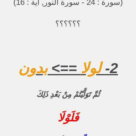
(سورة : 24 - سورة النور, اية : 16)
؟؟؟؟؟؟
2-
لولا
==>
بدون
ثُمَّ تَوَلَّيْتُمْ مِنْ بَعْدِ ذَلِكَ
فَلَوْلَا