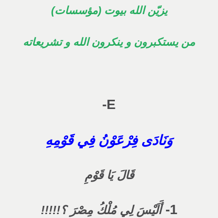
يزيّن الله بيوت (مؤسسات)
من يستكبرون و ينكرون الله و تشريعاته
E-
وَنَادَى فِرْعَوْنُ فِي قَوْمِهِ
قَالَ يَا قَوْمِ
1-
أَلَيْسَ لِي مُلْكُ مِصْرَ ؟!!!!!