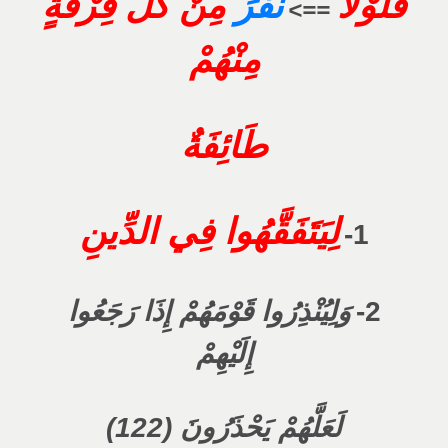
فَلَوْلَا
نَفَرَ
مِنْ كُلِّ فِرْقَةٍ
==>
مِنْهُمْ
طَائِفَةٌ
لِيَتَفَقَّهُوا فِي الدِّينِ
1-
2-
وَلِيُنْذِرُوا قَوْمَهُمْ
إِذَا
رَجَعُوا
إِلَيْهِمْ
لَعَلَّهُمْ يَحْذَرُونَ (122)