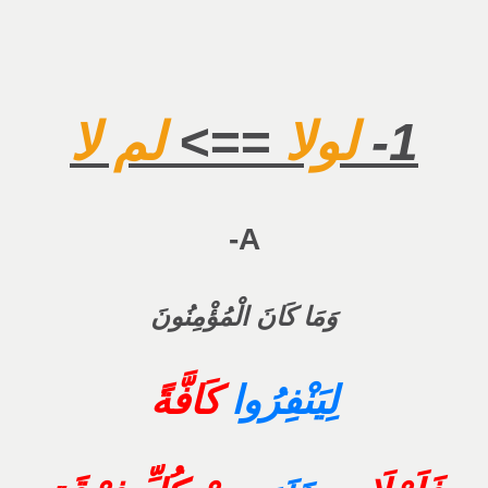
1-
لولا
==>
لم لا
A-
وَمَا كَانَ الْمُؤْمِنُونَ
لِيَنْفِرُوا
كَافَّةً