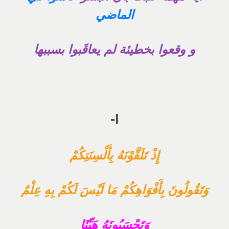
الماضي
و وقعوا بخطيئة لم يعاقَبوا بسببها
I-
إِذْ تَلَقَّوْنَهُ بِأَلْسِنَتِكُمْ
وَتَقُولُونَ بِأَفْوَاهِكُمْ مَا لَيْسَ لَكُمْ بِهِ عِلْمٌ
وَتَحْسَبُونَهُ هَيِّنًا