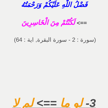
فَضْلُ اللَّهِ عَلَيْكُمْ وَرَحْمَتُهُ
لَكُنْتُمْ مِنَ الْخَاسِرِينَ
==>
(سورة : 2 - سورة البقرة, اية : 64)
3-
لو ما
==>
لم لا