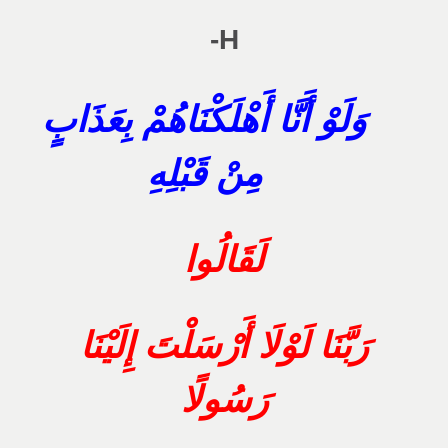
H-
وَلَوْ أَنَّا أَهْلَكْنَاهُمْ بِعَذَابٍ
مِنْ قَبْلِهِ
لَقَالُوا
رَبَّنَا لَوْلَا أَرْسَلْتَ إِلَيْنَا
رَسُولًا