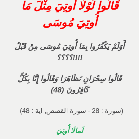
قَالُوا لَوْلَا أُوتِيَ مِثْلَ مَا
أُوتِيَ مُوسَى
أَوَلَمْ يَكْفُرُوا بِمَا أُوتِيَ مُوسَى مِنْ قَبْلُ
!!!!؟؟؟؟
قَالُوا سِحْرَانِ تَظَاهَرَا وَقَالُوا إِنَّا بِكُلٍّ
كَافِرُونَ (48)
(سورة : 28 - سورة القصص, اية : 48)
لَمالَا أُوتِيَ