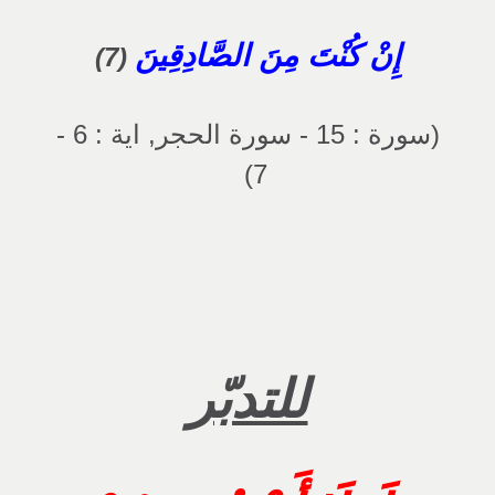
إِنْ كُنْتَ مِنَ الصَّادِقِينَ
(7)
(سورة : 15 - سورة الحجر, اية : 6 -
7)
للتدبّر