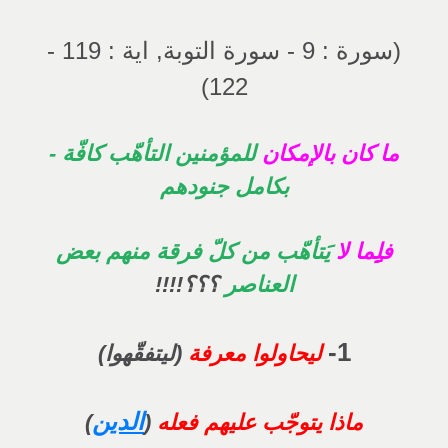
(سورة : 9 - سورة التوبة, اية : 119 -
122)
ما كان بالإمكان
للمؤمنين التأهّب كافّة -
بكامل جنودهم
فلِِِِِما لا
يَتأهّب من كلّ فرقة منهم بعض
العناصر
؟؟؟!!!!
1-
ليحاولوا معرفة
(ليتفقّهوا)
الدين
ماذا يتوجّب عليهم فعله
(
)