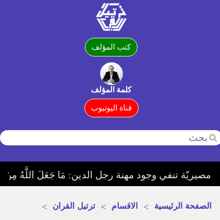
كتب المؤلف
كلمة المؤلف
قناة اليوتيوب
ّة تنفي وجود مهنة رجل الدين: مَا جَعَلَ اللَّهُ مِنْ بَحِيرَةٍ وَلَا سَائِبَةٍ وَلَا وَصِيلَةٍ وَلَا حَامٍ وَلَكِنَّ الَّذِينَ كَفَرُوا يَفْت
الصفحة الرئيسية
>
الاقسام
>
ترتيل القران
>