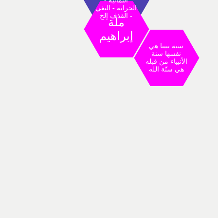
الثمانية -
الحرابة - البغي
- القذف إلخ
ملة
إبراهيم
سنة نبينا هي
نفسها سنة
الأنبياء من قبله
هي سنّة الله