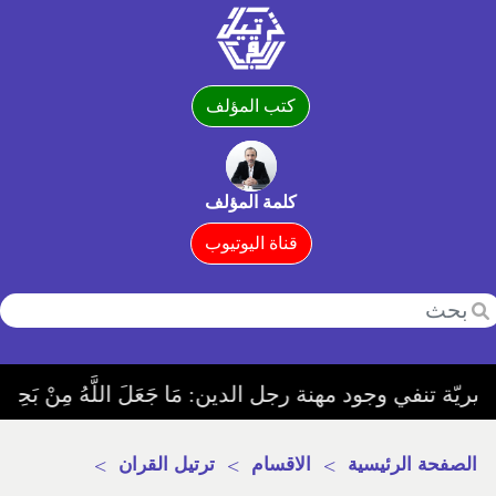
كتب المؤلف
كلمة المؤلف
قناة اليوتيوب
هنة رجل الدين: مَا جَعَلَ اللَّهُ مِنْ بَحِيرَةٍ وَلَا سَائِبَةٍ وَلَا وَصِيلَةٍ وَلَا حَامٍ وَلَكِنَّ الَّذِينَ كَفَرُوا يَفْتَرُونَ عَلَى ا
الصفحة الرئيسية
>
الاقسام
>
ترتيل القران
>