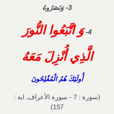
3-
وَنَصَرُوهُ
وَ اتَّبَعُوا النُّورَ
4-
الَّذِي أُنْزِلَ مَعَهُ
أُولَئِكَ هُمُ الْمُفْلِحُونَ
(سورة : 7 - سورة الأعراف, اية :
157)