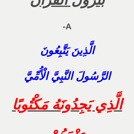
A-
الَّذِينَ يَتَّبِعُونَ
الرَّسُولَ النَّبِيَّ الْأُمِّيَّ
الَّذِي يَجِدُونَهُ مَكْتُوبًا