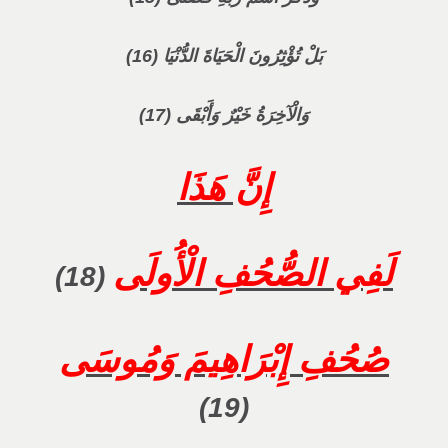
بَلْ تُؤْثِرُونَ الْحَيَاةَ الدُّنْيَا (16)
وَالْآخِرَةُ خَيْرٌ وَأَبْقَى (17)
إِنَّ هَذَا
لَفِي الصُّحُفِ الْأُولَى
(18)
صُحُفِ إِبْرَاهِيمَ وَمُوسَى
(19)