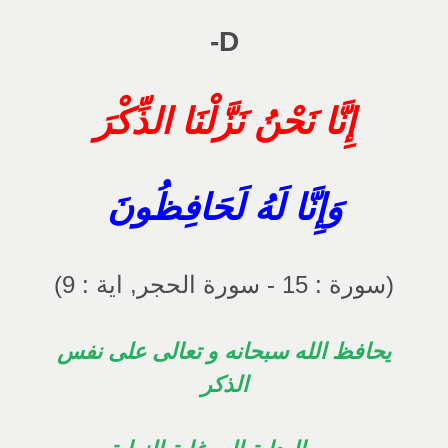
D-
إِنَّا نَحْنُ نَزَّلْنَا الذِّكْرَ
وَإِنَّا لَهُ لَحَافِظُونَ
(سورة : 15 - سورة الحجر, اية : 9)
يحافظ الله سبحانه و تعالى على نفس
الذكر