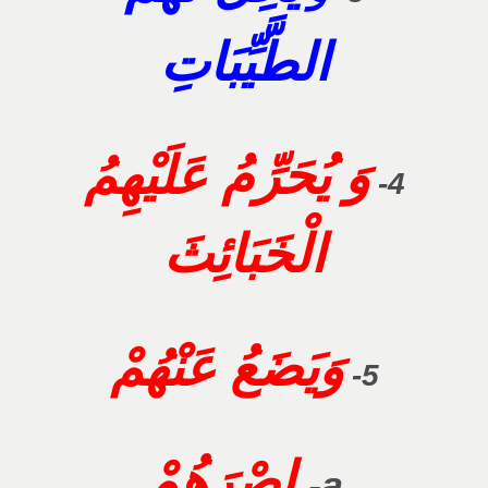
الطَّيِّبَاتِ
وَ يُحَرِّمُ عَلَيْهِمُ
4-
الْخَبَائِثَ
وَيَضَعُ عَنْهُمْ
5-
إِصْرَهُمْ
a-