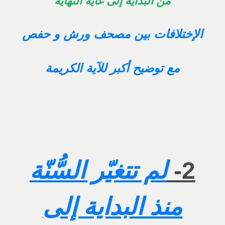
من البداية إلى غاية النهاية
الإختلافات بين مصحف ورش و حفص
مع توضيح أكبر للآية الكريمة
2-
لم تتغيّر السُّنّة
منذ البداية إلى