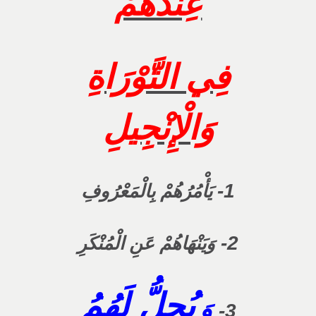
عِنْدَهُمْ
فِي التَّوْرَاةِ
وَالْإِنْجِيلِ
1-
يَأْمُرُهُمْ بِالْمَعْرُوفِ
2-
وَيَنْهَاهُمْ عَنِ الْمُنْكَرِ
يُحِلُّ لَهُمُ
وَ
3-