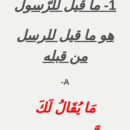
1-
ما قيل للرّسول
هو ما قيل للرسل
من قبله
A-
مَا يُقَالُ لَكَ