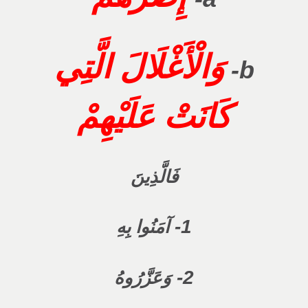
وَالْأَغْلَالَ الَّتِي
b-
كَانَتْ عَلَيْهِمْ
فَالَّذِينَ
1-
آمَنُوا بِهِ
2-
وَعَزَّرُوهُ