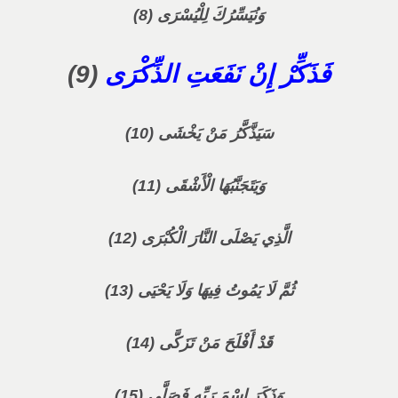
وَنُيَسِّرُكَ لِلْيُسْرَى (8)
فَذَكِّرْ إِنْ نَفَعَتِ الذِّكْرَى
(9)
سَيَذَّكَّرُ مَنْ يَخْشَى (10)
وَيَتَجَنَّبُهَا الْأَشْقَى (11)
الَّذِي يَصْلَى النَّارَ الْكُبْرَى (12)
ثُمَّ لَا يَمُوتُ فِيهَا وَلَا يَحْيَى (13)
قَدْ أَفْلَحَ مَنْ تَزَكَّى (14)
وَذَكَرَ اسْمَ رَبِّهِ فَصَلَّى (15)