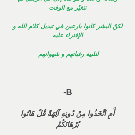
تتغيّر مع الوقت
لكنّ البشر كانوا بارعين في تبديل كلام الله و
الإفتراء عليه
لتلبية رغباتهم و شهواتهم
B-
أَمِ اتَّخَذُوا مِنْ دُونِهِ آلِهَةً قُلْ هَاتُوا
بُرْهَانَكُمْ