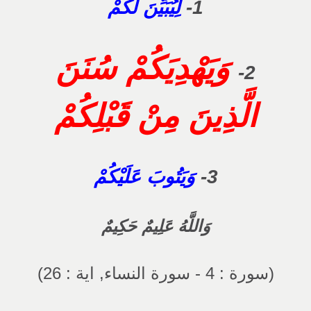
1-
لِيُبَيِّنَ لَكُمْ
وَيَهْدِيَكُمْ سُنَنَ
2-
الَّذِينَ مِنْ قَبْلِكُمْ
3-
وَيَتُوبَ عَلَيْكُمْ
وَاللَّهُ عَلِيمٌ حَكِيمٌ
(سورة : 4 - سورة النساء, اية : 26)