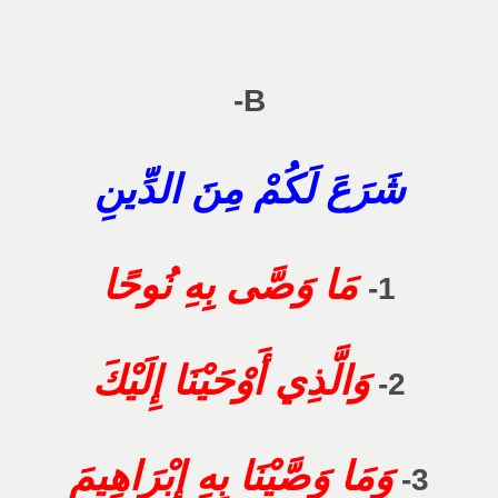
B-
شَرَعَ لَكُمْ مِنَ الدِّينِ
مَا وَصَّى بِهِ نُوحًا
1-
وَالَّذِي أَوْحَيْنَا إِلَيْكَ
2-
وَمَا وَصَّيْنَا بِهِ إِبْرَاهِيمَ
3-