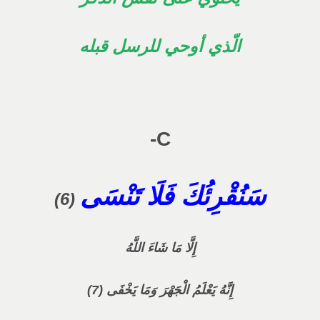
الّذي أوحي للرسل قبله
C-
سَنُقْرِئُكَ فَلَا تَنْسَى
(6)
إِلَّا مَا شَاءَ اللَّهُ
إِنَّهُ يَعْلَمُ الْجَهْرَ وَمَا يَخْفَى (7)