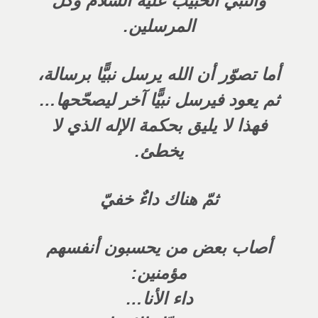
والنبي الحبيب عليه السلام وكل
المرسلين.
أما تصوّر أن الله يرسل نبيًّا برسالة،
ثم يعود فيرسل نبيًّا آخر ليصحّحها…
فهذا لا يليق بحكمة الإله الذي لا
يخطئ.
ثمّ هناك داءٌ خفيّ
أصاب بعض من يحسبون أنفسهم
مؤمنين:
داء الأنا…