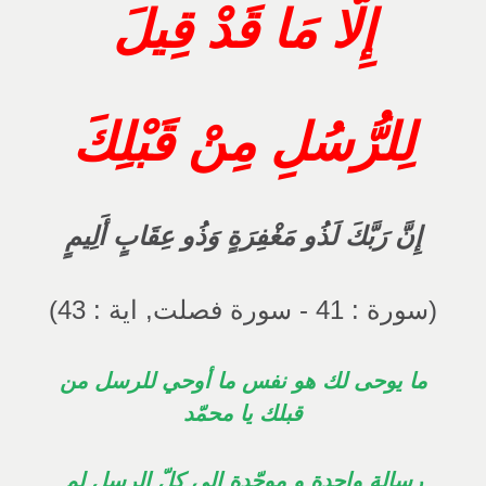
إِلَّا مَا قَدْ قِيلَ
لِلرُّسُلِ مِنْ قَبْلِكَ
إِنَّ رَبَّكَ لَذُو مَغْفِرَةٍ وَذُو عِقَابٍ أَلِيمٍ
(سورة : 41 - سورة فصلت, اية : 43)
ما يوحى لك هو نفس ما أوحي للرسل من
قبلك يا محمّد
رسالة واحدة و موحّدة إلى كلّ الرسل لم