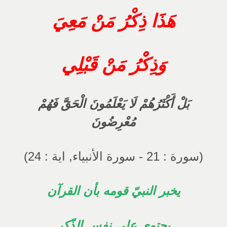
هَذَا ذِكْرُ مَنْ مَعِيَ
وَذِكْرُ مَنْ قَبْلِي
بَلْ أَكْثَرُهُمْ لَا يَعْلَمُونَ الْحَقَّ فَهُمْ
مُعْرِضُونَ
(سورة : 21 - سورة الأنبياء, اية : 24)
يخبر النبيّ قومه بأن القرآن
يحتوي على نفس الذّكر